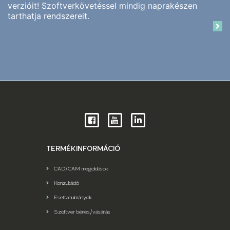
verzióit! Szoftverkövetéssel mindig naprakészen
tarthatja rendszereit.
TERMÉKINFORMÁCIÓ
CAD/CAM megoldások
Konzultáció
Esettanulmányok
Szoftver bérlés/vásárlás