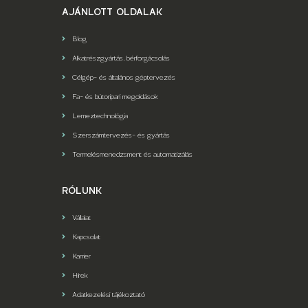
AJÁNLOTT OLDALAK
Blog
Alkatrészgyártás, bérforgácsolás
Célgép- és általános géptervezés
Fa- és bútoripari megoldások
Lemeztechnológia
Szerszámtervezés- és gyártás
Termelésmenedzsment és automatizálás
RÓLUNK
Vállalat
Kapcsolat
Karrier
Hírek
Adatkezelési tájékoztató