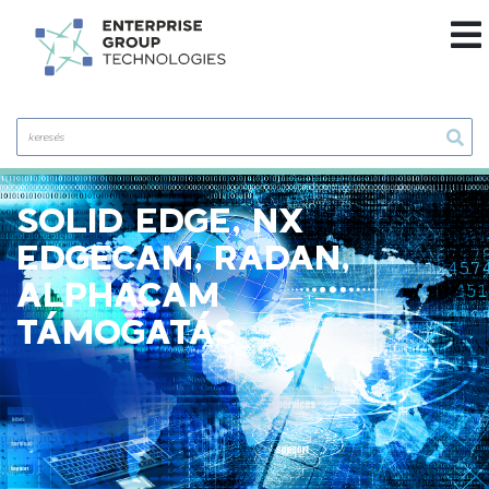
SOLID EDGE, NX
EDGECAM, RADAN,
ALPHACAM
TÁMOGATÁS