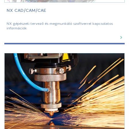
NX CAD/CAM/CAE
NX gépészeti tervező és megmunkáló szoftverrel kapcsolatos
információk