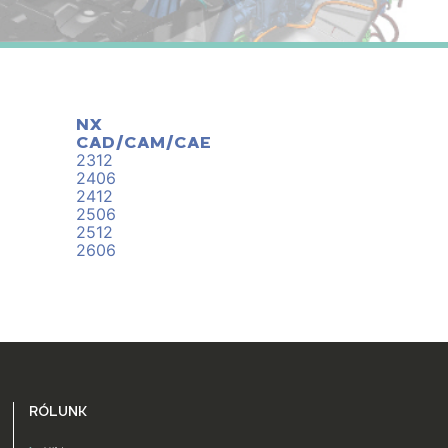
NX
CAD/CAM/CAE
2312
2406
2412
2506
2512
2606
RÓLUNK