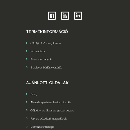
TERMÉKINFORMÁCIÓ
CAD/CAM megoldások
Konzultáció
Esettanulmányok
Szoftver bérlés/vásárlás
AJÁNLOTT OLDALAK
Blog
Alkatrészgyártás, bérforgácsolás
Célgép- és általános géptervezés
Fa- és bútoripari megoldások
Lemeztechnológia