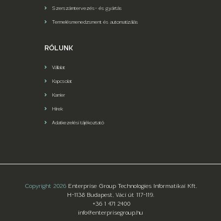
Szerszámtervezés- és gyártás
Termelésmenedzsment és automatizálás
RÓLUNK
Vállalat
Kapcsolat
Karrier
Hírek
Adatkezelési tájékoztató
Copyright 2026
Enterprise Group Technologies Informatikai Kft.
H-1138 Budapest, Váci út 117-119.
+36 1 471 2400
info@enterprisegroup.hu