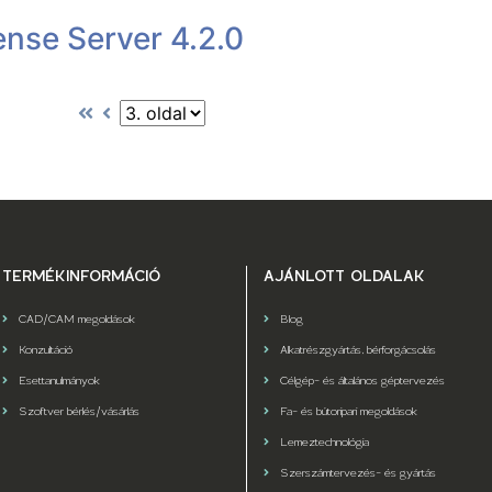
nse Server 4.2.0
TERMÉKINFORMÁCIÓ
AJÁNLOTT OLDALAK
CAD/CAM megoldások
Blog
Konzultáció
Alkatrészgyártás, bérforgácsolás
Esettanulmányok
Célgép- és általános géptervezés
Szoftver bérlés/vásárlás
Fa- és bútoripari megoldások
Lemeztechnológia
Szerszámtervezés- és gyártás