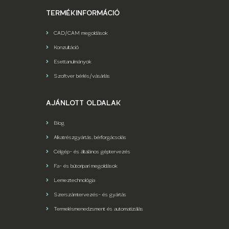
TERMÉKINFORMÁCIÓ
CAD/CAM megoldások
Konzultáció
Esettanulmányok
Szoftver bérlés/vásárlás
AJÁNLOTT OLDALAK
Blog
Alkatrészgyártás, bérforgácsolás
Célgép- és általános géptervezés
Fa- és bútoripari megoldások
Lemeztechnológia
Szerszámtervezés- és gyártás
Termelésmenedzsment és automatizálás