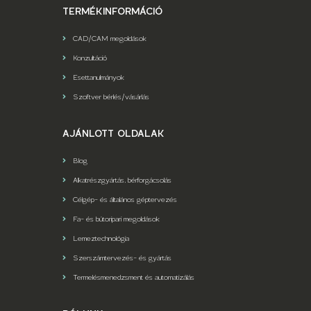
TERMÉKINFORMÁCIÓ
CAD/CAM megoldások
Konzultáció
Esettanulmányok
Szoftver bérlés/vásárlás
AJÁNLOTT OLDALAK
Blog
Alkatrészgyártás, bérforgácsolás
Célgép- és általános géptervezés
Fa- és bútoripari megoldások
Lemeztechnológia
Szerszámtervezés- és gyártás
Termelésmenedzsment és automatizálás