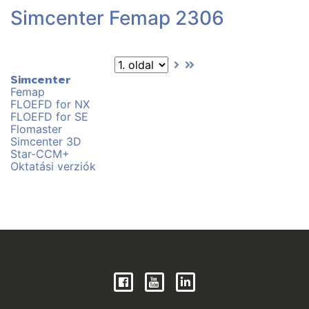
Simcenter Femap 2306
Simcenter
Femap
FLOEFD for NX
FLOEFD for SE
Flomaster
Simcenter 3D
Star-CCM+
Oktatási verziók