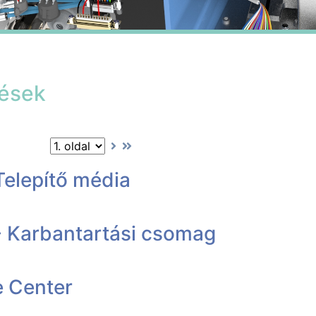
tések
Telepítő média
- Karbantartási csomag
 Center