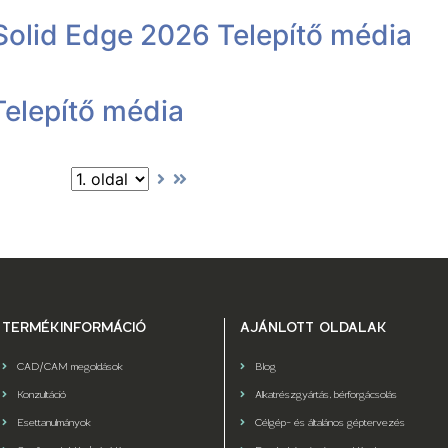
 Solid Edge 2026 Telepítő média
Telepítő média
TERMÉKINFORMÁCIÓ
AJÁNLOTT OLDALAK
CAD/CAM megoldások
Blog
Konzultáció
Alkatrészgyártás, bérforgácsolás
Esettanulmányok
Célgép- és általános géptervezés