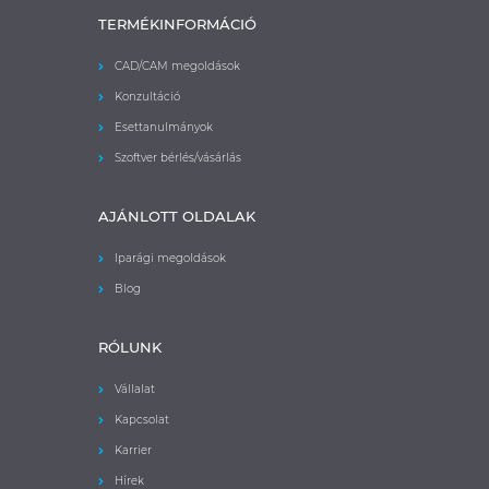
TERMÉKINFORMÁCIÓ
CAD/CAM megoldások
Konzultáció
Esettanulmányok
Szoftver bérlés/vásárlás
AJÁNLOTT OLDALAK
Iparági megoldások
Blog
RÓLUNK
Vállalat
Kapcsolat
Karrier
Hírek